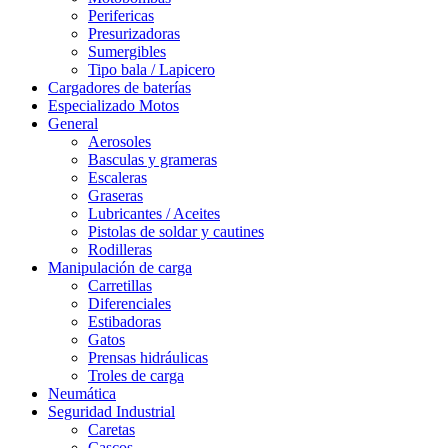
Perifericas
Presurizadoras
Sumergibles
Tipo bala / Lapicero
Cargadores de baterías
Especializado Motos
General
Aerosoles
Basculas y grameras
Escaleras
Graseras
Lubricantes / Aceites
Pistolas de soldar y cautines
Rodilleras
Manipulación de carga
Carretillas
Diferenciales
Estibadoras
Gatos
Prensas hidráulicas
Troles de carga
Neumática
Seguridad Industrial
Caretas
Cascos