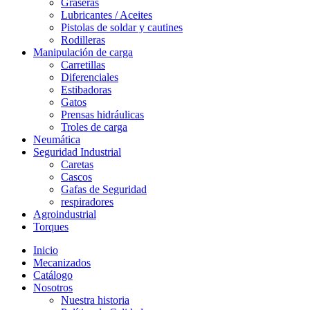
Graseras
Lubricantes / Aceites
Pistolas de soldar y cautines
Rodilleras
Manipulación de carga
Carretillas
Diferenciales
Estibadoras
Gatos
Prensas hidráulicas
Troles de carga
Neumática
Seguridad Industrial
Caretas
Cascos
Gafas de Seguridad
respiradores
Agroindustrial
Torques
Inicio
Mecanizados
Catálogo
Nosotros
Nuestra historia