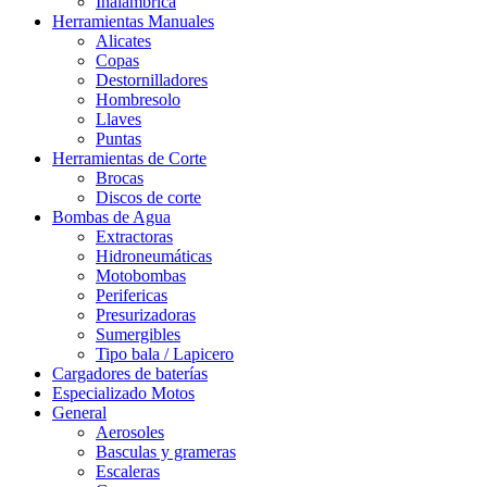
Inalámbrica
Herramientas Manuales
Alicates
Copas
Destornilladores
Hombresolo
Llaves
Puntas
Herramientas de Corte
Brocas
Discos de corte
Bombas de Agua
Extractoras
Hidroneumáticas
Motobombas
Perifericas
Presurizadoras
Sumergibles
Tipo bala / Lapicero
Cargadores de baterías
Especializado Motos
General
Aerosoles
Basculas y grameras
Escaleras