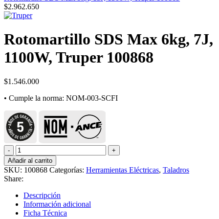
$
2.962.650
Rotomartillo SDS Max 6kg, 7J,
1100W, Truper 100868
$
1.546.000
• Cumple la norma: NOM-003-SCFI
Rotomartillo
SDS
Añadir al carrito
Max
SKU:
100868
Categorías:
Herramientas Eléctricas
,
Taladros
6kg,
Share:
7J,
1100W,
Descripción
Truper
Información adicional
100868
Ficha Técnica