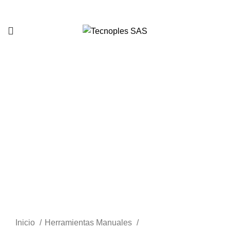
321 335 0104
Clic para agrandar
Inicio
Herramientas Manuales