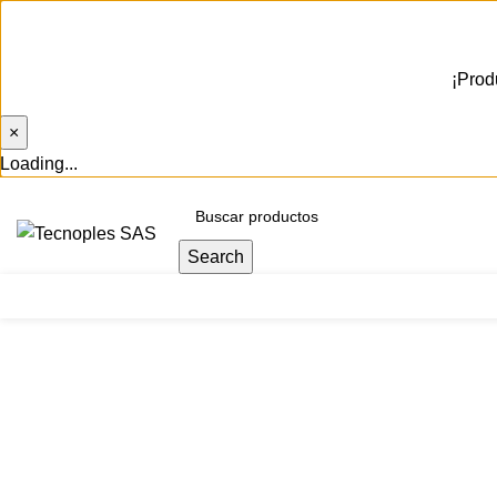
¡Prod
×
Loading...
(601) 704 9294
Search
Herramientas