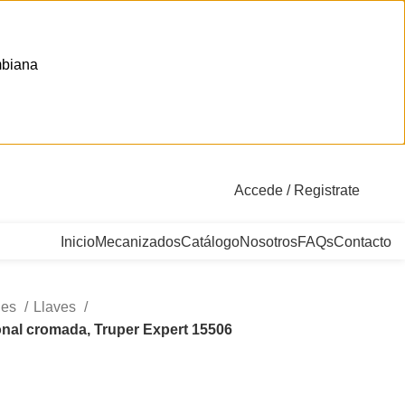
mbiana
. Bogotá, Colombia
Accede / Registrate
Inicio
Mecanizados
Catálogo
Nosotros
FAQs
Contacto
les
Llaves
onal cromada, Truper Expert 15506