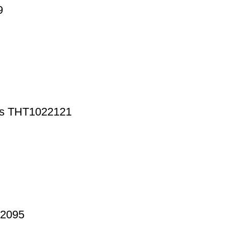
9
ols THT1022121
 2095