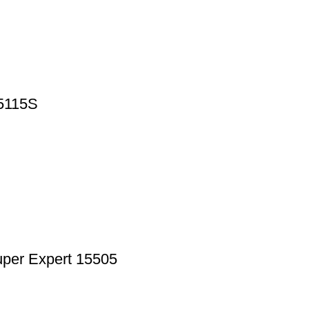
 5115S
uper Expert 15505