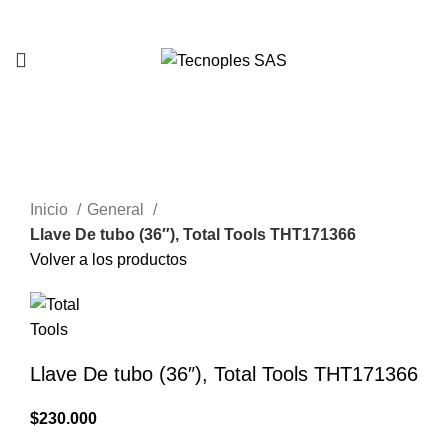
321 335 0104
Clic para agrandar
Inicio
General
Llave De tubo (36″), Total Tools THT171366
Volver a los productos
Llave De tubo (36″), Total Tools THT171366
$
230.000