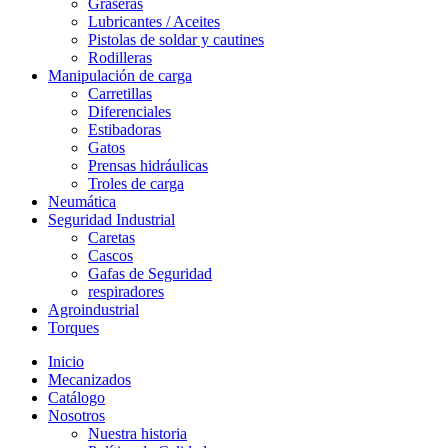
Graseras
Lubricantes / Aceites
Pistolas de soldar y cautines
Rodilleras
Manipulación de carga
Carretillas
Diferenciales
Estibadoras
Gatos
Prensas hidráulicas
Troles de carga
Neumática
Seguridad Industrial
Caretas
Cascos
Gafas de Seguridad
respiradores
Agroindustrial
Torques
Inicio
Mecanizados
Catálogo
Nosotros
Nuestra historia