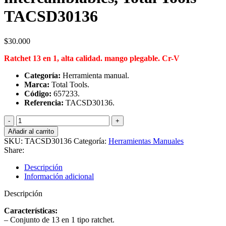
TACSD30136
$
30.000
Ratchet 13 en 1, alta calidad. mango plegable. Cr-V
Categoría:
Herramienta manual.
Marca:
Total Tools.
Código:
657233.
Referencia:
TACSD30136.
Kit
destornillador
Añadir al carrito
puntas
SKU:
TACSD30136
Categoría:
Herramientas Manuales
intercambiables,
Share:
Total
Tools
Descripción
TACSD30136
Información adicional
cantidad
Descripción
Características
:
– Conjunto de 13 en 1 tipo ratchet.