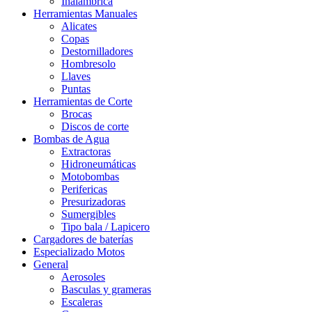
Inalámbrica
Herramientas Manuales
Alicates
Copas
Destornilladores
Hombresolo
Llaves
Puntas
Herramientas de Corte
Brocas
Discos de corte
Bombas de Agua
Extractoras
Hidroneumáticas
Motobombas
Perifericas
Presurizadoras
Sumergibles
Tipo bala / Lapicero
Cargadores de baterías
Especializado Motos
General
Aerosoles
Basculas y grameras
Escaleras