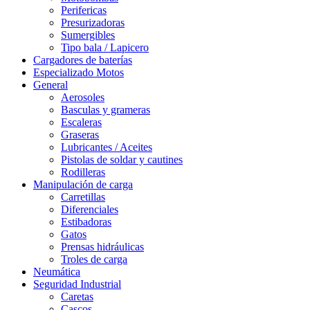
Perifericas
Presurizadoras
Sumergibles
Tipo bala / Lapicero
Cargadores de baterías
Especializado Motos
General
Aerosoles
Basculas y grameras
Escaleras
Graseras
Lubricantes / Aceites
Pistolas de soldar y cautines
Rodilleras
Manipulación de carga
Carretillas
Diferenciales
Estibadoras
Gatos
Prensas hidráulicas
Troles de carga
Neumática
Seguridad Industrial
Caretas
Cascos