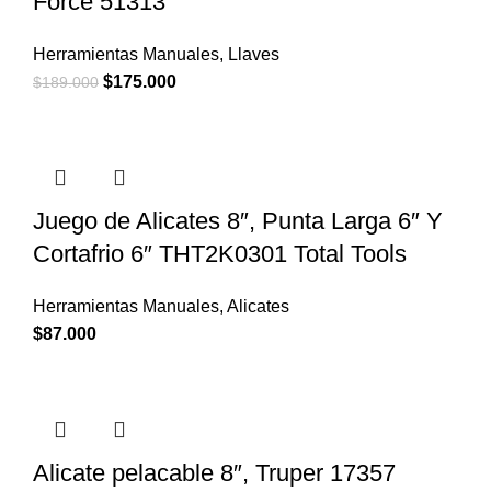
Force 51313
Herramientas Manuales
,
Llaves
El
El
$
175.000
$
189.000
precio
precio
original
actual
era:
es:
$189.000.
$175.000.
Juego de Alicates 8″, Punta Larga 6″ Y
Cortafrio 6″ THT2K0301 Total Tools
Herramientas Manuales
,
Alicates
$
87.000
Alicate pelacable 8″, Truper 17357