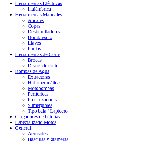
Herramientas Eléctricas
Inalámbrica
Herramientas Manuales
Alicates
Copas
Destornilladores
Hombresolo
Llaves
Puntas
Herramientas de Corte
Brocas
Discos de corte
Bombas de Agua
Extractoras
Hidroneumáticas
Motobombas
Perifericas
Presurizadoras
Sumergibles
Tipo bala / Lapicero
Cargadores de baterías
Especializado Motos
General
Aerosoles
Basculas y grameras