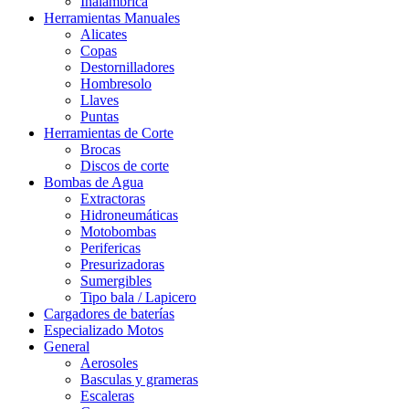
Inalámbrica
Herramientas Manuales
Alicates
Copas
Destornilladores
Hombresolo
Llaves
Puntas
Herramientas de Corte
Brocas
Discos de corte
Bombas de Agua
Extractoras
Hidroneumáticas
Motobombas
Perifericas
Presurizadoras
Sumergibles
Tipo bala / Lapicero
Cargadores de baterías
Especializado Motos
General
Aerosoles
Basculas y grameras
Escaleras