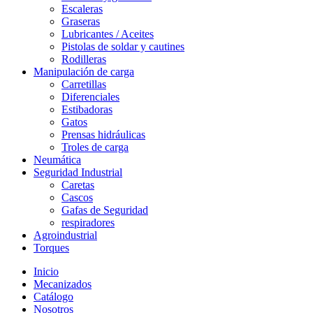
Escaleras
Graseras
Lubricantes / Aceites
Pistolas de soldar y cautines
Rodilleras
Manipulación de carga
Carretillas
Diferenciales
Estibadoras
Gatos
Prensas hidráulicas
Troles de carga
Neumática
Seguridad Industrial
Caretas
Cascos
Gafas de Seguridad
respiradores
Agroindustrial
Torques
Inicio
Mecanizados
Catálogo
Nosotros