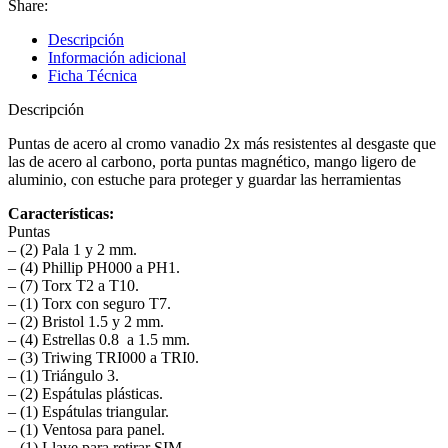
Share:
para
reparación
Descripción
electrónica,
Información adicional
Truper
Ficha Técnica
17762
cantidad
Descripción
Puntas de acero al cromo vanadio 2x más resistentes al desgaste que
las de acero al carbono, porta puntas magnético, mango ligero de
aluminio, con estuche para proteger y guardar las herramientas
Características:
Puntas
– (2) Pala 1 y 2 mm.
– (4) Phillip PH000 a PH1.
– (7) Torx T2 a T10.
– (1) Torx con seguro T7.
– (2) Bristol 1.5 y 2 mm.
– (4) Estrellas 0.8 a 1.5 mm.
– (3) Triwing TRI000 a TRI0.
– (1) Triángulo 3.
– (2) Espátulas plásticas.
– (1) Espátulas triangular.
– (1) Ventosa para panel.
– (1) Llave para retirar SIM.