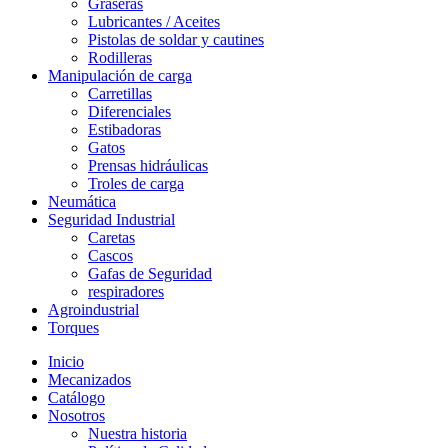
Graseras
Lubricantes / Aceites
Pistolas de soldar y cautines
Rodilleras
Manipulación de carga
Carretillas
Diferenciales
Estibadoras
Gatos
Prensas hidráulicas
Troles de carga
Neumática
Seguridad Industrial
Caretas
Cascos
Gafas de Seguridad
respiradores
Agroindustrial
Torques
Inicio
Mecanizados
Catálogo
Nosotros
Nuestra historia