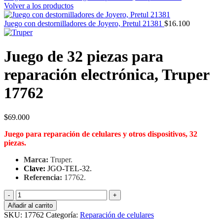
Volver a los productos
Juego con destornilladores de Joyero, Pretul 21381
$
16.100
Juego de 32 piezas para
reparación electrónica, Truper
17762
$
69.000
Juego para reparación de celulares y otros dispositivos, 32
piezas.
Marca:
Truper.
Clave:
JGO-TEL-32.
Referencia:
17762.
Juego
de
Añadir al carrito
32
SKU:
17762
Categoría:
Reparación de celulares
piezas