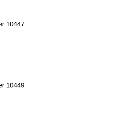
per 10447
per 10449