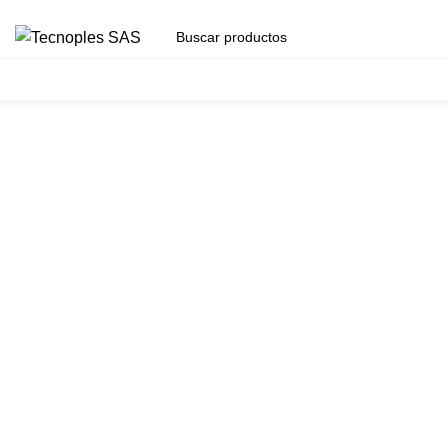
(601) 704 9294
Herramientas
Clic para agrandar