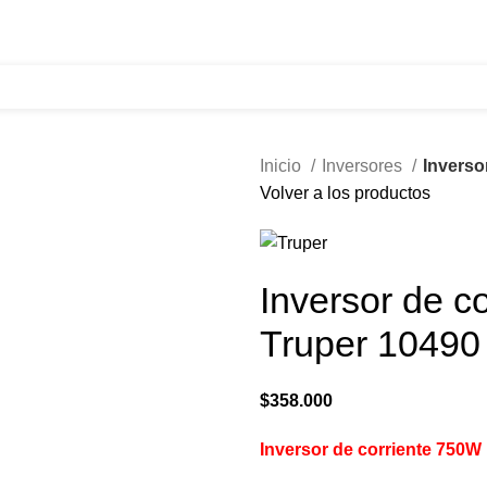
321 335 0104
ventas@tecnoples.com
Carrera 30 # 5B 21
Inicio
Inversores
Inverso
Volver a los productos
Inversor de c
Truper 10490
$
358.000
Inversor de corriente 750W