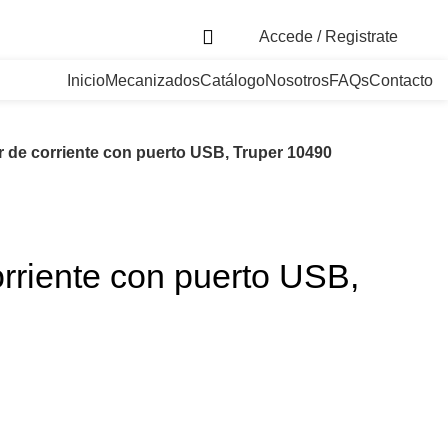
. Bogotá, Colombia
Accede / Registrate
Inicio
Mecanizados
Catálogo
Nosotros
FAQs
Contacto
r de corriente con puerto USB, Truper 10490
orriente con puerto USB,