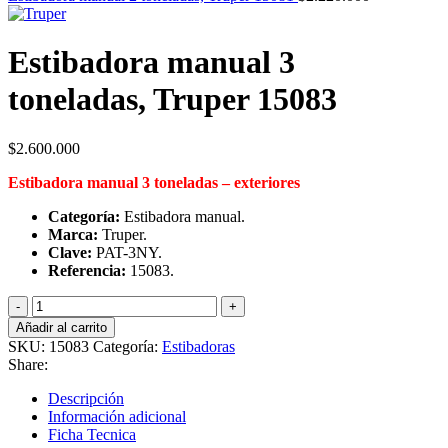
Estibadora manual 3
toneladas, Truper 15083
$
2.600.000
Estibadora manual 3 toneladas – exteriores
Categoría:
Estibadora manual.
Marca:
Truper.
Clave:
PAT-3NY.
Referencia:
15083.
Estibadora
manual
Añadir al carrito
3
SKU:
15083
Categoría:
Estibadoras
toneladas,
Share:
Truper
15083
Descripción
cantidad
Información adicional
Ficha Tecnica