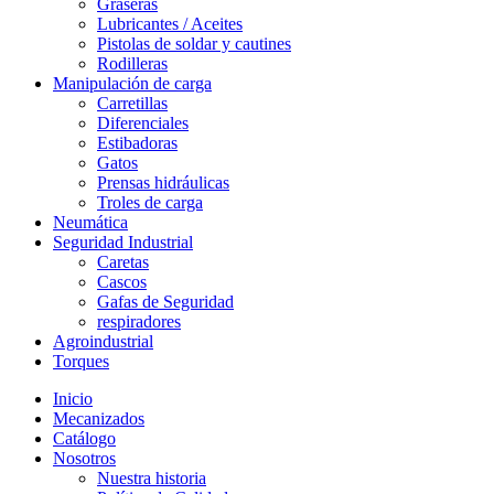
Graseras
Lubricantes / Aceites
Pistolas de soldar y cautines
Rodilleras
Manipulación de carga
Carretillas
Diferenciales
Estibadoras
Gatos
Prensas hidráulicas
Troles de carga
Neumática
Seguridad Industrial
Caretas
Cascos
Gafas de Seguridad
respiradores
Agroindustrial
Torques
Inicio
Mecanizados
Catálogo
Nosotros
Nuestra historia