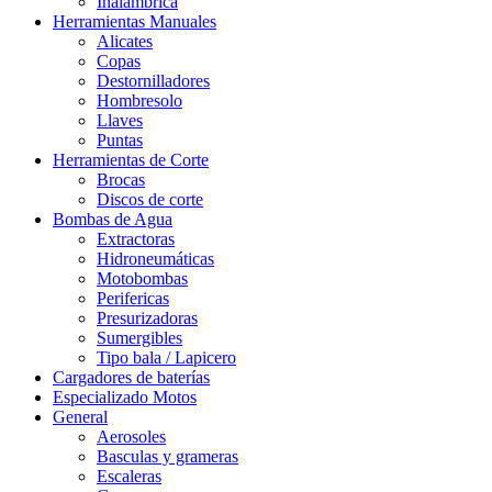
Inalámbrica
Herramientas Manuales
Alicates
Copas
Destornilladores
Hombresolo
Llaves
Puntas
Herramientas de Corte
Brocas
Discos de corte
Bombas de Agua
Extractoras
Hidroneumáticas
Motobombas
Perifericas
Presurizadoras
Sumergibles
Tipo bala / Lapicero
Cargadores de baterías
Especializado Motos
General
Aerosoles
Basculas y grameras
Escaleras