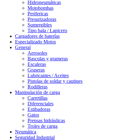
Hidroneumáticas
Motobombas
Perifericas
Presurizadoras
Sumergibles
Tipo bala / Lapicero
Cargadores de baterías
Especializado Motos
General
Aerosoles
Basculas y grameras
Escaleras
Graseras
Lubricantes / Aceites
Pistolas de soldar y cautines
Rodilleras
Manipulación de carga
Carretillas
Diferenciales
Estibadoras
Gatos
Prensas hidráulicas
Troles de carga
Neumática
Seguridad Industrial