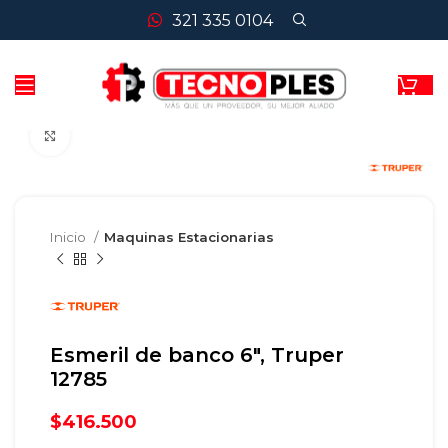
321 335 0104
Clic para agrandar
Inicio
Maquinas Estacionarias
Esmeril de banco 6″, Truper
12785
$
416.500