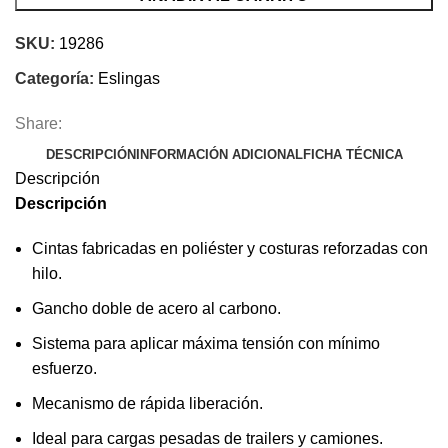
kg,
Truper
SKU:
19286
19286
Categoría:
Eslingas
cantidad
Share:
DESCRIPCIÓN
INFORMACIÓN ADICIONAL
FICHA TÉCNICA
Descripción
Descripción
Cintas fabricadas en poliéster y costuras reforzadas con
hilo.
Gancho doble de acero al carbono.
Sistema para aplicar máxima tensión con mínimo
esfuerzo.
Mecanismo de rápida liberación.
Ideal para cargas pesadas de trailers y camiones.