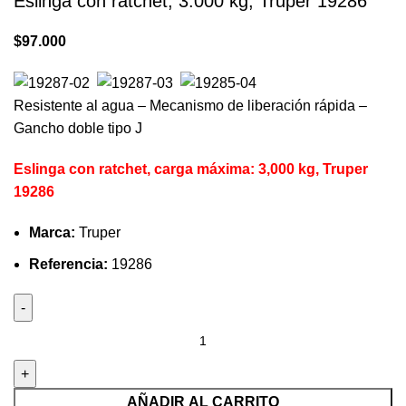
Eslinga con ratchet, 3.000 kg, Truper 19286
$
97.000
Resistente al agua – Mecanismo de liberación rápida –
Gancho doble tipo J
Eslinga con ratchet, carga máxima: 3,000 kg, Truper
19286
Marca:
Truper
Referencia:
19286
Eslinga
con
ratchet,
3.000
AÑADIR AL CARRITO