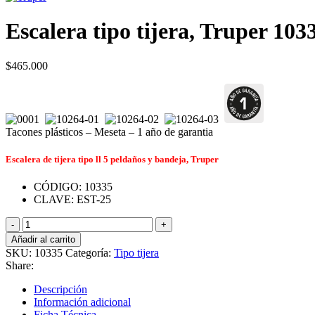
Escalera tipo tijera, Truper 103
$
465.000
Tacones plásticos – Meseta – 1 año de garantia
Escalera de tijera tipo ll 5 peldaños y bandeja, Truper
CÓDIGO: 10335
CLAVE: EST-25
Escalera
tipo
Añadir al carrito
tijera,
SKU:
10335
Categoría:
Tipo tijera
Truper
Share:
10335
cantidad
Descripción
Información adicional
Ficha Técnica