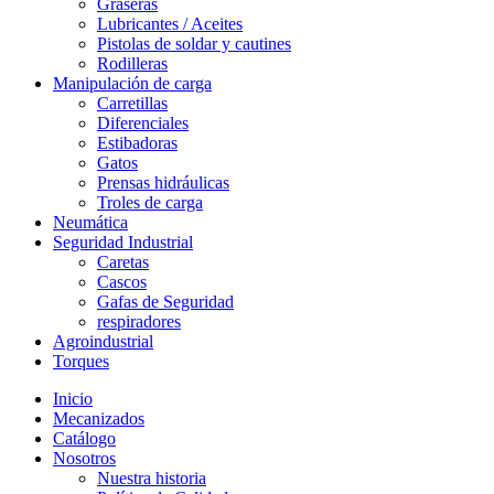
Graseras
Lubricantes / Aceites
Pistolas de soldar y cautines
Rodilleras
Manipulación de carga
Carretillas
Diferenciales
Estibadoras
Gatos
Prensas hidráulicas
Troles de carga
Neumática
Seguridad Industrial
Caretas
Cascos
Gafas de Seguridad
respiradores
Agroindustrial
Torques
Inicio
Mecanizados
Catálogo
Nosotros
Nuestra historia