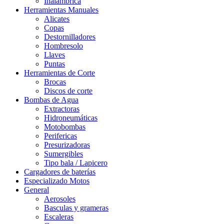
Inalámbrica
Herramientas Manuales
Alicates
Copas
Destornilladores
Hombresolo
Llaves
Puntas
Herramientas de Corte
Brocas
Discos de corte
Bombas de Agua
Extractoras
Hidroneumáticas
Motobombas
Perifericas
Presurizadoras
Sumergibles
Tipo bala / Lapicero
Cargadores de baterías
Especializado Motos
General
Aerosoles
Basculas y grameras
Escaleras