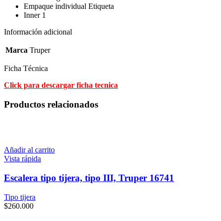
Empaque individual Etiqueta
Inner 1
Información adicional
Marca
Truper
Ficha Técnica
Click para descargar ficha tecnica
Productos relacionados
Añadir al carrito
Vista rápida
Escalera tipo tijera, tipo III, Truper 16741
Tipo tijera
$
260.000