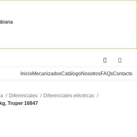
mbiana
. Bogotá, Colombia
Inicio
Mecanizados
Catálogo
Nosotros
FAQs
Contacto
ga
Diferenciales
Diferenciales eléctricas
 kg, Truper 16847