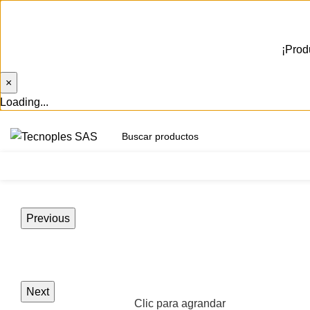
¡Prod
×
Loading...
(601) 704 9294
Herramientas
Previous
Next
Clic para agrandar