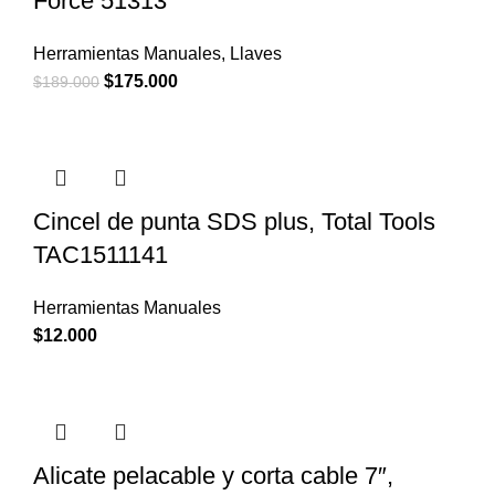
Force 51313
Herramientas Manuales
,
Llaves
El
El
$
175.000
$
189.000
precio
precio
original
actual
era:
es:
$189.000.
$175.000.
Cincel de punta SDS plus, Total Tools
TAC1511141
Herramientas Manuales
$
12.000
Alicate pelacable y corta cable 7″,