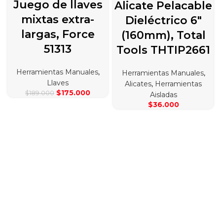
Juego de llaves
Alicate Pelacable
mixtas extra-
Dieléctrico 6″
largas, Force
(160mm), Total
51313
Tools THTIP2661
Herramientas Manuales
,
Herramientas Manuales
,
Llaves
Alicates
,
Herramientas
El
El
$
175.000
$
189.000
Aisladas
precio
precio
$
36.000
original
actual
era:
es:
$189.000.
$175.000.