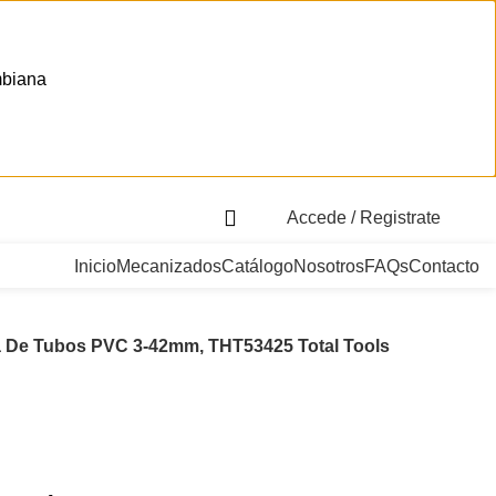
mbiana
. Bogotá, Colombia
Accede / Registrate
Inicio
Mecanizados
Catálogo
Nosotros
FAQs
Contacto
 De Tubos PVC 3-42mm, THT53425 Total Tools