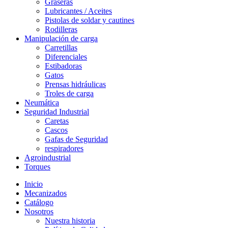
Graseras
Lubricantes / Aceites
Pistolas de soldar y cautines
Rodilleras
Manipulación de carga
Carretillas
Diferenciales
Estibadoras
Gatos
Prensas hidráulicas
Troles de carga
Neumática
Seguridad Industrial
Caretas
Cascos
Gafas de Seguridad
respiradores
Agroindustrial
Torques
Inicio
Mecanizados
Catálogo
Nosotros
Nuestra historia