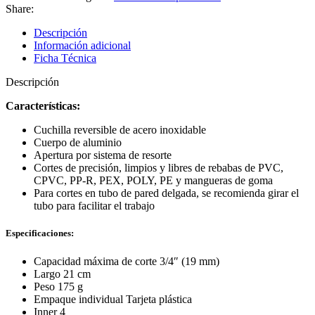
de
Share:
plástico
-
Descripción
Truper
Información adicional
12857
Ficha Técnica
cantidad
Descripción
Características:
Cuchilla reversible de acero inoxidable
Cuerpo de aluminio
Apertura por sistema de resorte
Cortes de precisión, limpios y libres de rebabas de PVC,
CPVC, PP-R, PEX, POLY, PE y mangueras de goma
Para cortes en tubo de pared delgada, se recomienda girar el
tubo para facilitar el trabajo
Especificaciones:
Capacidad máxima de corte 3/4″ (19 mm)
Largo 21 cm
Peso 175 g
Empaque individual Tarjeta plástica
Inner 4