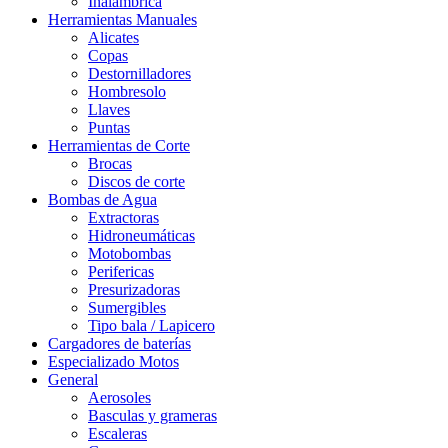
Inalámbrica
Herramientas Manuales
Alicates
Copas
Destornilladores
Hombresolo
Llaves
Puntas
Herramientas de Corte
Brocas
Discos de corte
Bombas de Agua
Extractoras
Hidroneumáticas
Motobombas
Perifericas
Presurizadoras
Sumergibles
Tipo bala / Lapicero
Cargadores de baterías
Especializado Motos
General
Aerosoles
Basculas y grameras
Escaleras