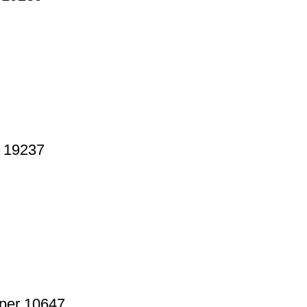
r 19237
uper 10647