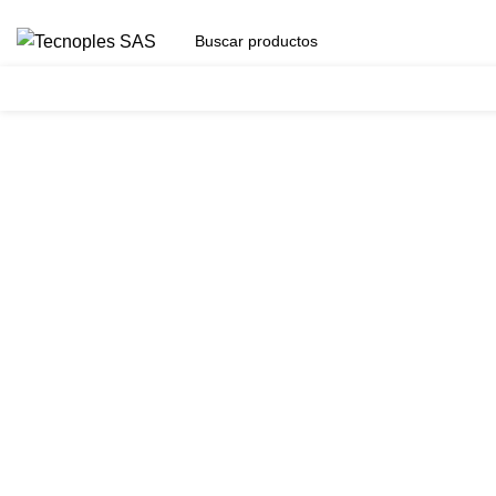
(601) 704 9294
Herramientas
Clic para agrandar