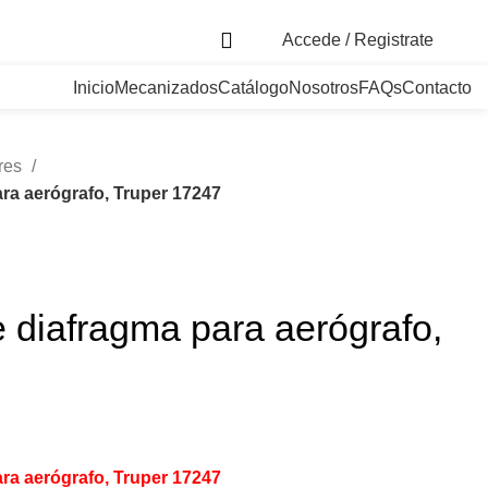
. Bogotá, Colombia
Accede / Registrate
Inicio
Mecanizados
Catálogo
Nosotros
FAQs
Contacto
res
ra aerógrafo, Truper 17247
 diafragma para aerógrafo,
ra aerógrafo, Truper 17247