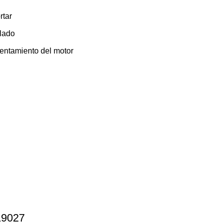
rtar
olado
lentamiento del motor
 19027