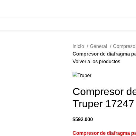
321 335 0104
ventas@tecnoples.com
Carrera 30 # 5B 21
Inicio
General
Compreso
Compresor de diafragma pa
Volver a los productos
Compresor de
Truper 17247
$
592.000
Compresor de diafragma pa