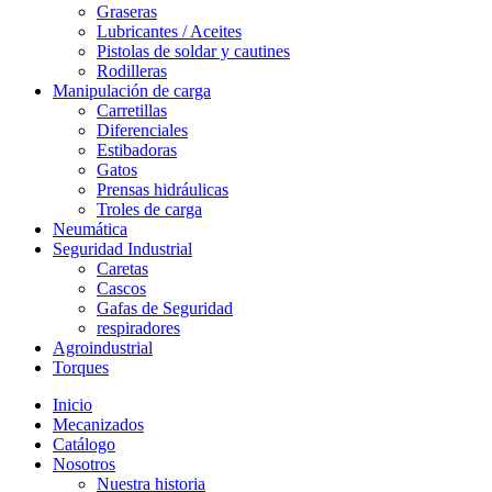
Graseras
Lubricantes / Aceites
Pistolas de soldar y cautines
Rodilleras
Manipulación de carga
Carretillas
Diferenciales
Estibadoras
Gatos
Prensas hidráulicas
Troles de carga
Neumática
Seguridad Industrial
Caretas
Cascos
Gafas de Seguridad
respiradores
Agroindustrial
Torques
Inicio
Mecanizados
Catálogo
Nosotros
Nuestra historia