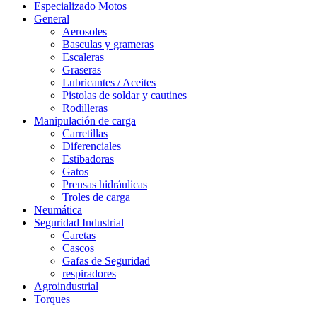
Especializado Motos
General
Aerosoles
Basculas y grameras
Escaleras
Graseras
Lubricantes / Aceites
Pistolas de soldar y cautines
Rodilleras
Manipulación de carga
Carretillas
Diferenciales
Estibadoras
Gatos
Prensas hidráulicas
Troles de carga
Neumática
Seguridad Industrial
Caretas
Cascos
Gafas de Seguridad
respiradores
Agroindustrial
Torques