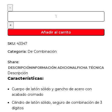
Candado
de
combinación
28
Añadir al carrito
mm
cuerpo
SKU:
43347
de
Categoría:
De Combinación
latón
en
Share:
blíster
DESCRIPCIÓN
INFORMACIÓN ADICIONAL
FICHA TÉCNICA
-
Descripción
Hermex
Características:
43347
cantidad
Cuerpo de latón sólido y gancho de acero con
acabado cromado
Cilindro de latón sólido, seguro de combinación de 3
dígitos