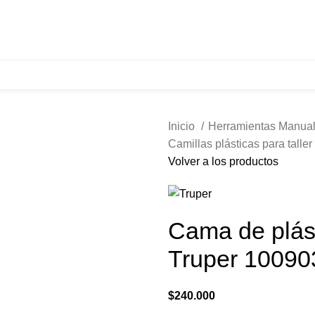
321 335 0104
ventas@tecnoples.com
Carrera 30 # 5B 21
Inicio
Herramientas Manua
Camillas plásticas para taller
Volver a los productos
Cama de plás
Truper 10090
$
240.000