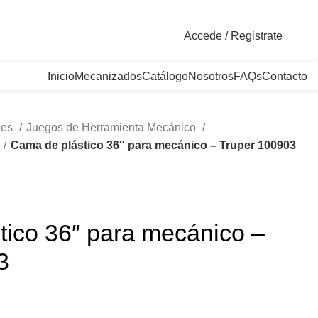
. Bogotá, Colombia
Accede / Registrate
Inicio
Mecanizados
Catálogo
Nosotros
FAQs
Contacto
les
Juegos de Herramienta Mecánico
Cama de plástico 36″ para mecánico – Truper 100903
tico 36″ para mecánico –
3