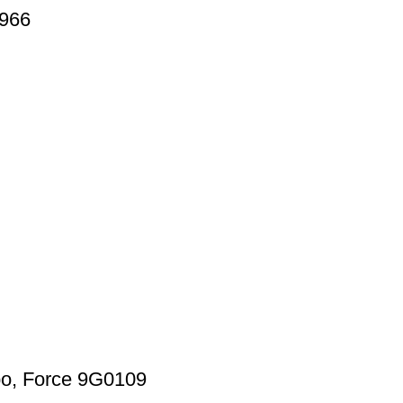
2966
ubo, Force 9G0109