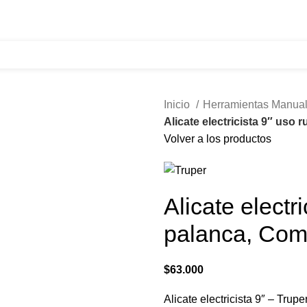
321 335 0104
ventas@tecnoples.com
Carrera 30 # 5B 21
Inicio
Herramientas Manua
Alicate electricista 9″ uso 
Volver a los productos
Alicate electri
palanca, Comf
$
63.000
Alicate electricista 9″ – Trup