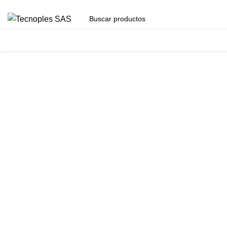
(601) 704 9294
Herramientas
Clic para agrandar