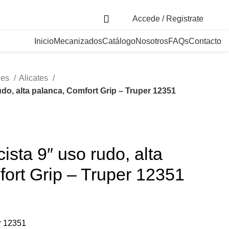
. Bogotá, Colombia
Accede / Registrate
Inicio
Mecanizados
Catálogo
Nosotros
FAQs
Contacto
les
Alicates
rudo, alta palanca, Comfort Grip – Truper 12351
cista 9″ uso rudo, alta
ort Grip – Truper 12351
er 12351